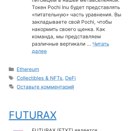
питомцем в нашей метавселенной.
Токен Pochi Inu будет представлять
«питательную» часть уравнения. Вы
закладываете свой Pochi, чтобы
накормить своего щенка. Как
команда, мы представляем
различные вертикали …
Читать
далее
Рубрики
Ethereum
Метки
Collectibles & NFTs
,
DeFi
Оставьте комментарий
FUTURAX
FUTURAX (FTXT) является