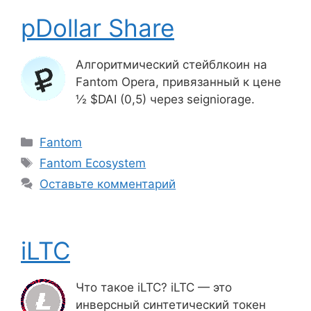
pDollar Share
Алгоритмический стейблкоин на
Fantom Opera, привязанный к цене
½ $DAI (0,5) через seigniorage.
Рубрики
Fantom
Метки
Fantom Ecosystem
Оставьте комментарий
iLTC
Что такое iLTC? iLTC — это
инверсный синтетический токен