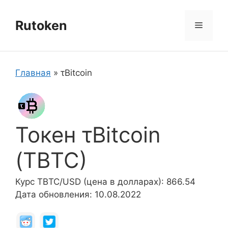
Перейти
к
Rutoken
Меню
содержимому
Главная
»
τBitcoin
Токен τBitcoin
(ΤBTC)
Курс ΤBTC/USD (цена в долларах): 866.54
Дата обновления: 10.08.2022