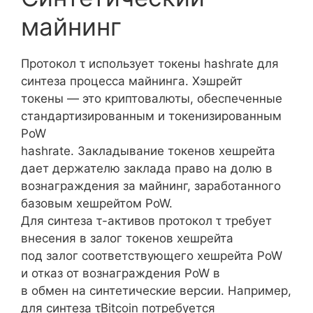
майнинг
Протокол τ использует токены hashrate для
синтеза процесса майнинга. Хэшрейт
токены — это криптовалюты, обеспеченные
стандартизированным и токенизированным
PoW
hashrate. Закладывание токенов хешрейта
дает держателю заклада право на долю в
вознаграждения за майнинг, заработанного
базовым хешрейтом PoW.
Для синтеза τ-активов протокол τ требует
внесения в залог токенов хешрейта
под залог соответствующего хешрейта PoW
и отказ от вознаграждения PoW в
в обмен на синтетические версии. Например,
для синтеза τBitcoin потребуется