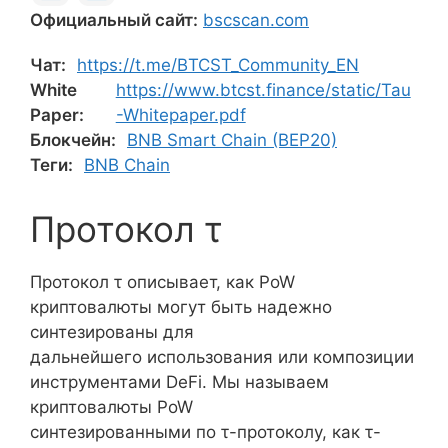
Официальный сайт:
bscscan.com
Чат:
https://t.me/BTCST_Community_EN
White
https://www.btcst.finance/static/Tau
Paper:
-Whitepaper.pdf
Блокчейн:
BNB Smart Chain (BEP20)
Теги:
BNB Chain
Протокол τ
Протокол τ описывает, как PoW
криптовалюты могут быть надежно
синтезированы для
дальнейшего использования или композиции
инструментами DeFi. Мы называем
криптовалюты PoW
синтезированными по τ-протоколу, как τ-