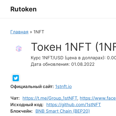
Перейти
Rutoken
к
содержимому
Главная
»
1NFT
Токен 1NFT (1N
Курс 1NFT/USD (цена в долларах): 0.
Дата обновления: 01.08.2022
Официальный сайт:
1stnft.io
Чат:
https://t.me/Group_1stNFT
,
https://www.fac
Исходный код:
https://github.com/1stNFT
Блокчейн:
BNB Smart Chain (BEP20)