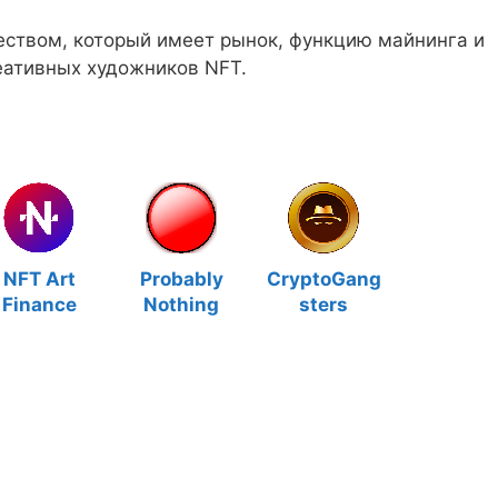
ществом, который имеет рынок, функцию майнинга и
еативных художников NFT.
NFT Art
Probably
CryptoGang
Finance
Nothing
sters