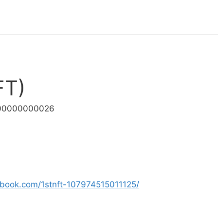
FT)
000000000026
ebook.com/1stnft-107974515011125/