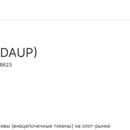
ADAUP)
.8623
тивы (внецепочечные токены) на спот-рынке