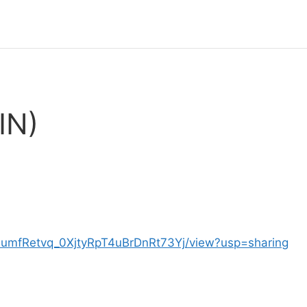
IN)
X8mumfRetvq_0XjtyRpT4uBrDnRt73Yj/view?usp=sharing