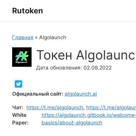
Перейти
Rutoken
к
содержимому
Главная
»
Algolaunch
Токен Algolaunc
Дата обновления: 02.08.2022
Официальный сайт:
algolaunch.ai
Чат:
https://t.me/algolaunch
,
https://t.me/algola
White
https://algolaunch.gitbook.io/welco
Paper:
basics/about-algolaunch