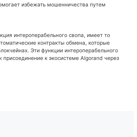
омогает избежать мошенничества путем
кция интероперабельного свопа, имеет то
втоматические контракты обмена, которые
блокчейнах. Эти функции интероперабельного
 присоединение к экосистеме Algorand через