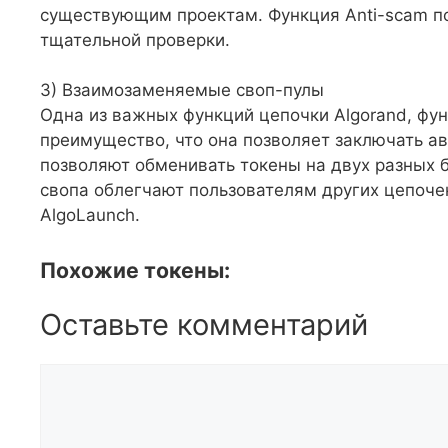
существующим проектам. Функция Anti-scam п
тщательной проверки.
3) Взаимозаменяемые своп-пулы
Одна из важных функций цепочки Algorand, фун
преимущество, что она позволяет заключать а
позволяют обменивать токены на двух разных 
свопа облегчают пользователям других цепочек
AlgoLaunch.
Похожие токены:
Оставьте комментарий
Комментарий