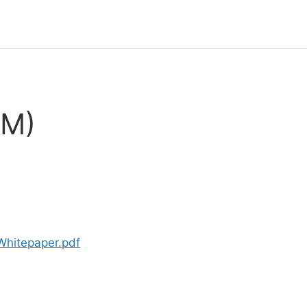
LM)
eWhitepaper.pdf