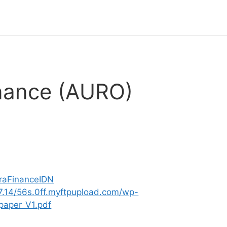
nance (AURO)
oraFinanceIDN
37.14/56s.0ff.myftpupload.com/wp-
paper_V1.pdf