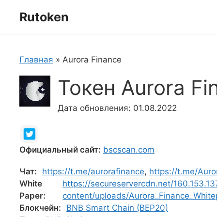
Перейти
Rutoken
к
содержимому
Главная
»
Aurora Finance
Токен Aurora Fi
Дата обновления: 01.08.2022
Официальный сайт:
bscscan.com
Чат:
https://t.me/aurorafinance
,
https://t.me/Aur
White
https://secureservercdn.net/160.153.1
Paper:
content/uploads/Aurora_Finance_White
Блокчейн:
BNB Smart Chain (BEP20)