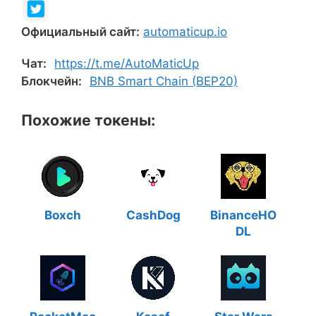
Официальный сайт:
automaticup.io
Чат:
https://t.me/AutoMaticUp
Блокчейн:
BNB Smart Chain (BEP20)
Похожие токены:
Boxch
CashDog
BinanceHO
DL