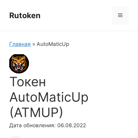
Перейти
к
Rutoken
Меню
содержимому
Главная
»
AutoMaticUp
Токен
AutoMaticUp
(ATMUP)
Дата обновления: 06.08.2022