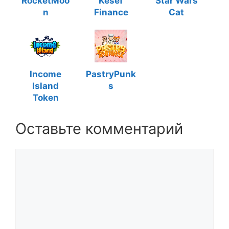
RocketMoo
Kesef
Star Wars
n
Finance
Cat
Income
PastryPunk
Island
s
Token
Оставьте комментарий
Комментарий