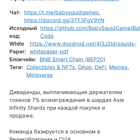
Чат:
https://t.me/babysquidgames
,
https://discord.gg/3TF3FgV9YN
Исходный
https://github.com/BabySquidGame/B
код:
Code
White
https://www.docdroid.net/4l3J2td/squids-
Paper:
whitepaper-pdf
Блокчейн:
BNB Smart Chain (BEP20)
Теги:
Collectibles & NFTs
,
DApp
,
DeFi
,
Memes
,
Metaverse
Дивиденды, выплачивающие держателям
токенов 7% вознаграждения в шардах Axie
Infinity Shards при каждой покупке и
продаже.
Команда базируется в основном в
Великобритании и США.