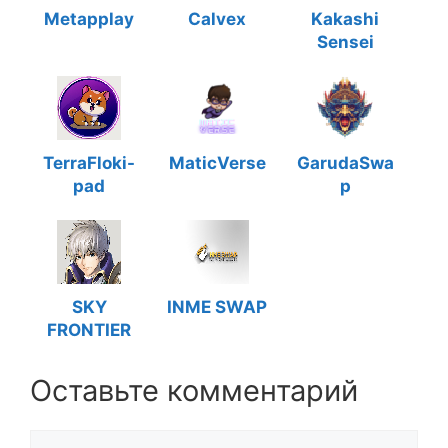
Metapplay
Calvex
Kakashi
Sensei
TerraFloki-
MaticVerse
GarudaSwa
pad
p
SKY
INME SWAP
FRONTIER
Оставьте комментарий
Комментарий