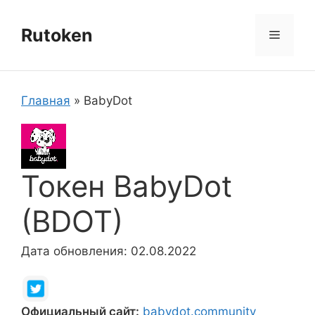
Перейти
к
Rutoken
Меню
содержимому
Главная
»
BabyDot
Токен BabyDot
(BDOT)
Дата обновления: 02.08.2022
Официальный сайт:
babydot.community