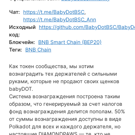
Чат:
https://t.me/BabyDotBSC
,
https://t.me/BabyDotBSC_Ann
Исходный
https://github.com/BabyDotBSC/BabyDo
код:
Блокчейн:
BNB Smart Chain (BEP20)
Теги:
BNB Chain
Как токен сообщества, мы хотим
вознаградить тех держателей с сильными
руками, которые не продают своих щенков
babyDOT.
Система вознаграждения построена таким
образом, что генерируемый за счет налогов
фонд вознаграждения делится пополам. 50%
от суммы вознаграждения доступны в виде
Polkadot для всех и каждого держателя, но
настоящие DIAMONDPAWS — те, кто не