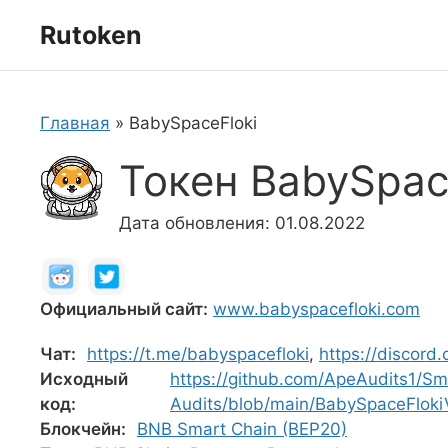
Перейти
Rutoken
к
содержимому
Главная
»
BabySpaceFloki
Токен BabySpace
Дата обновления: 01.08.2022
Официальный сайт:
www.babyspacefloki.com
Чат:
https://t.me/babyspacefloki
,
https://discord
Исходный
https://github.com/ApeAudits1/Sm
код:
Audits/blob/main/BabySpaceFlok
Блокчейн:
BNB Smart Chain (BEP20)