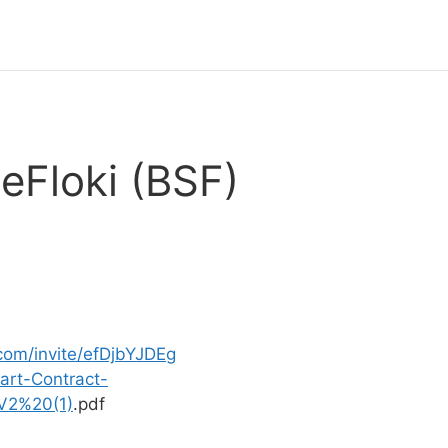
Floki (BSF)
.com/invite/efDjbYJDEg
art-Contract-
iV2%20(1)
.pdf