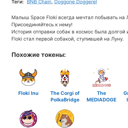
Теги:
BNB Chain
,
Doggone Doggerel
Малыш Space Floki всегда мечтал побывать на Л
Присоединяйтесь к нему!
История отправки собак в космос была долгой 
Floki стал первой собакой, ступившей на Луну.
Похожие токены:
Floki Inu
The Corgi of
The
G
PolkaBridge
MEDIADOGE