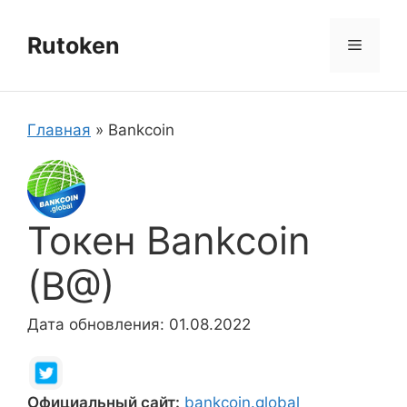
Перейти
к
Rutoken
Меню
содержимому
Главная
»
Bankcoin
Токен Bankcoin
(B@)
Дата обновления: 01.08.2022
Официальный сайт:
bankcoin.global