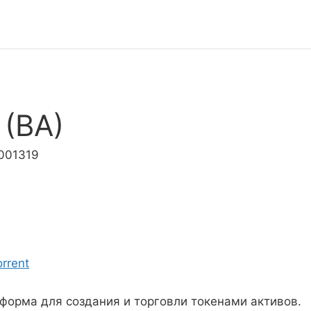
 (BA)
0001319
orrent
тформа для создания и торговли токенами активов.