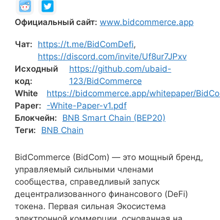
Официальный сайт:
www.bidcommerce.app
Чат:
https://t.me/BidComDefi
,
https://discord.com/invite/Uf8ur7JPxv
Исходный
https://github.com/ubaid-
код:
123/BidCommerce
White
https://bidcommerce.app/whitepaper/BidC
Paper:
-White-Paper-v1.pdf
Блокчейн:
BNB Smart Chain (BEP20)
Теги:
BNB Chain
BidCommerce (BidCom) — это мощный бренд,
управляемый сильными членами
сообщества, справедливый запуск
децентрализованного финансового (DeFi)
токена. Первая сильная Экосистема
электронной коммерции, основанная на