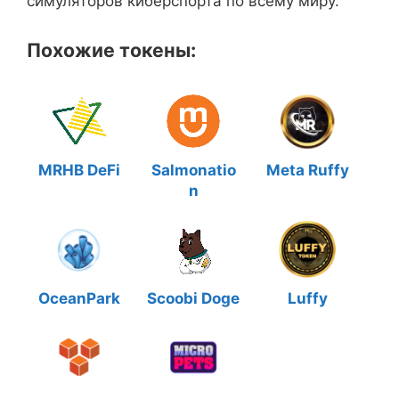
симуляторов киберспорта по всему миру.
Похожие токены:
MRHB DeFi
Salmonatio
Meta Ruffy
n
OceanPark
Scoobi Doge
Luffy