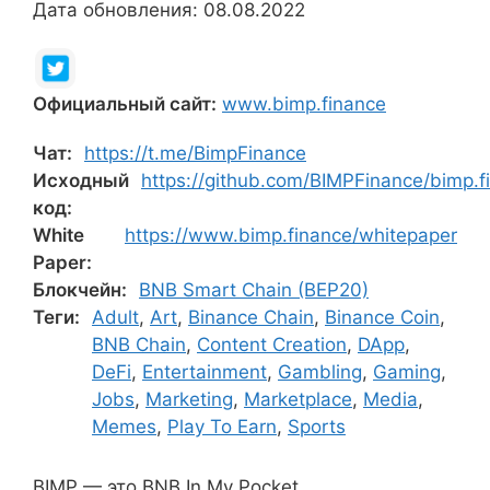
Дата обновления: 08.08.2022
Официальный сайт:
www.bimp.finance
Чат:
https://t.me/BimpFinance
Исходный
https://github.com/BIMPFinance/bimp.f
код:
White
https://www.bimp.finance/whitepaper
Paper:
Блокчейн:
BNB Smart Chain (BEP20)
Теги:
Adult
,
Art
,
Binance Chain
,
Binance Coin
,
BNB Chain
,
Content Creation
,
DApp
,
DeFi
,
Entertainment
,
Gambling
,
Gaming
,
Jobs
,
Marketing
,
Marketplace
,
Media
,
Memes
,
Play To Earn
,
Sports
BIMP — это BNB In My Pocket.