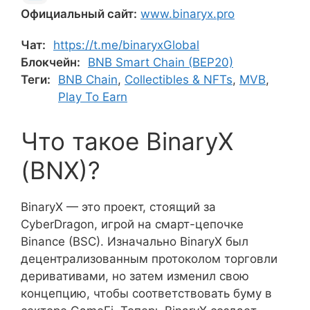
Официальный сайт:
www.binaryx.pro
Чат:
https://t.me/binaryxGlobal
Блокчейн:
BNB Smart Chain (BEP20)
Теги:
BNB Chain
,
Collectibles & NFTs
,
MVB
,
Play To Earn
Что такое BinaryX
(BNX)?
BinaryX — это проект, стоящий за
CyberDragon, игрой на смарт-цепочке
Binance (BSC). Изначально BinaryX был
децентрализованным протоколом торговли
деривативами, но затем изменил свою
концепцию, чтобы соответствовать буму в