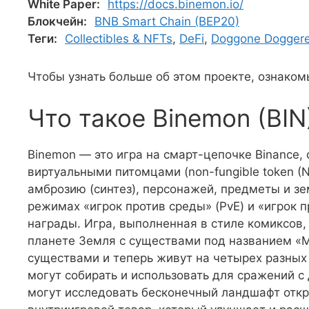
White Paper:
https://docs.binemon.io/
Блокчейн:
BNB Smart Chain (BEP20)
Теги:
Collectibles & NFTs
,
DeFi
,
Doggone Doggere
Чтобы узнать больше об этом проекте, ознаком
Что такое Binemon (BIN
Binemon — это игра на смарт-цепочке Binance
виртуальными питомцами (non-fungible token (N
амброзию (синтез), персонажей, предметы и зе
режимах «игрок против среды» (PvE) и «игрок п
награды. Игра, выполненная в стиле комиксов
планете Земля с существами под названием «
существами и теперь живут на четырех разных
могут собирать и использовать для сражений с
могут исследовать бесконечный ландшафт откр