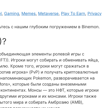
l
,
Gaming
,
Memes
,
Metaverse
,
Play To Earn
,
Privacy
ьтесь с нашим глубоким погружением в Binemon.
)?
, объединяющая элементы ролевой игры с
FT)). Игроки могут собирать и обменивать яйца,
млю. Кроме того, игроки могут сражаться в
ротив игрока» (PvP) и получать криптовалютные
, напоминающих Pokemon, разворачивается на
Mons», которые были созданы внеземными
 континентах. Монсы — это НФТ, которые игроки
 другими игроками и их монсами. Игроки также
ытого мира и собирать Амброзию (AMB),