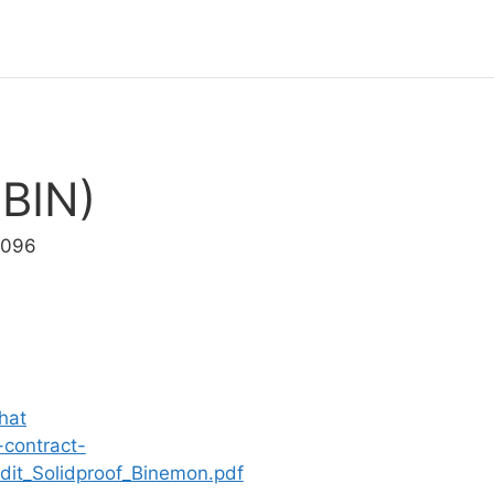
BIN)
2096
hat
-contract-
dit_Solidproof_Binemon.pdf