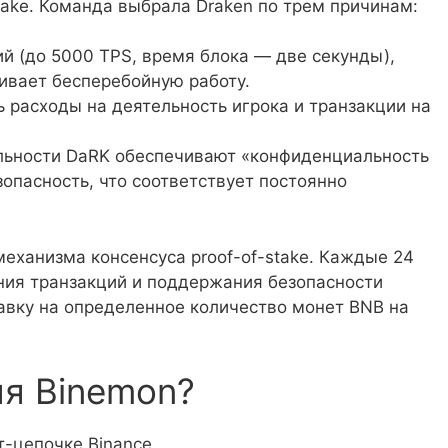
take. Команда выбрала Draken по трем причинам:
ий (до 5000 TPS, время блока — две секунды),
чивает бесперебойную работу.
ь расходы на деятельность игрока и транзакции на
льности DaRK обеспечивают «конфиденциальность
опасность, что соответствует постоянно
еханизма консенсуса proof-of-stake. Каждые 24
ния транзакций и поддержания безопасности
авку на определенное количество монет BNB на
ля Binemon?
т-цепочке Binance.