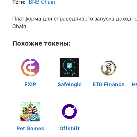
Теги:
BNB Chain
Платформа для справедливого запуска доходно
Chain.
Похожие токены:
EXIP
Safelogic
ETG Finance
H
Pet Games
Offshift