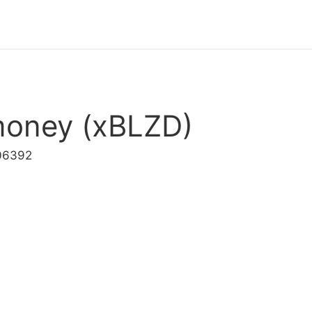
money (xBLZD)
.06392