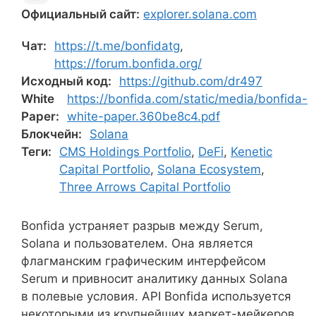
Официальный сайт:
explorer.solana.com
Чат:
https://t.me/bonfidatg
,
https://forum.bonfida.org/
Исходный код:
https://github.com/dr497
White
https://bonfida.com/static/media/bonfida-
Paper:
white-paper.360be8c4.pdf
Блокчейн:
Solana
Теги:
CMS Holdings Portfolio
,
DeFi
,
Kenetic
Capital Portfolio
,
Solana Ecosystem
,
Three Arrows Capital Portfolio
Bonfida устраняет разрыв между Serum,
Solana и пользователем. Она является
флагманским графическим интерфейсом
Serum и привносит аналитику данных Solana
в полевые условия. API Bonfida используется
некоторыми из крупнейших маркет-мейкеров