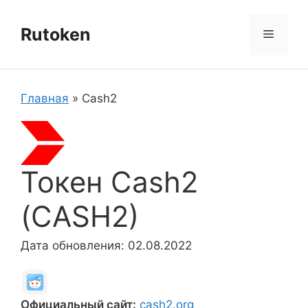
Перейти
к
Rutoken
Меню
содержимому
Главная
»
Cash2
Токен Cash2
(CASH2)
Дата обновления: 02.08.2022
Официальный сайт:
cash2.org