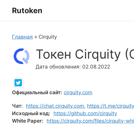
Перейти
Rutoken
к
содержимому
Главная
»
Cirquity
Токен Cirquity (
Дата обновления: 02.08.2022
Официальный сайт:
cirquity.com
Чат:
https://chat.cirquity.com
,
https://t.me/cirquit
Исходный код:
https://github.com/cirquity
White Paper:
https://cirquity.com/files/cirquity-w