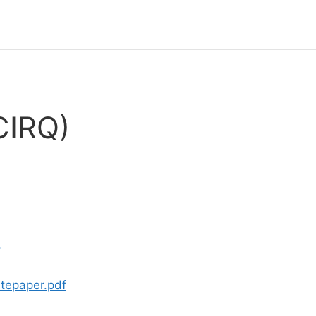
CIRQ)
y
hitepaper.pdf