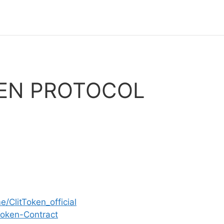
KEN PROTOCOL
me/ClitToken_official
tToken-Contract