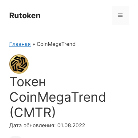
Перейти
к
Rutoken
Меню
содержимому
Главная
»
CoinMegaTrend
Токен
CoinMegaTrend
(CMTR)
Дата обновления: 01.08.2022