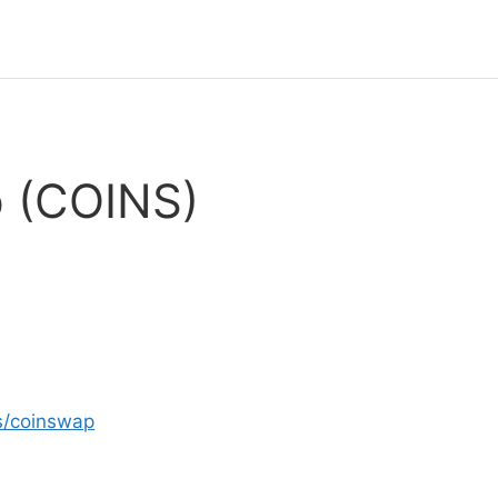
 (COINS)
s/coinswap