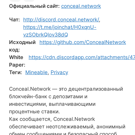
Официальный сайт:
conceal.network
Чат:
http://discord.conceal.network/
,
https://t.me/joinchat/H0xqnU-
vzSObrkQlov38dQ
Исходный
https://github.com/ConcealNetwork
код:
White
https://cdn.discordapp.com/attachments
Paper:
Теги:
Mineable
,
Privacy
Conceal.Network — это децентрализованный
блокчейн-банк с депозитами и
инвестициями, выплачивающими
процентные ставки.
Как сообщается, Conceal.Network
обеспечивает неотслеживаемый, анонимный
обмен сообщениями и безопасный способ