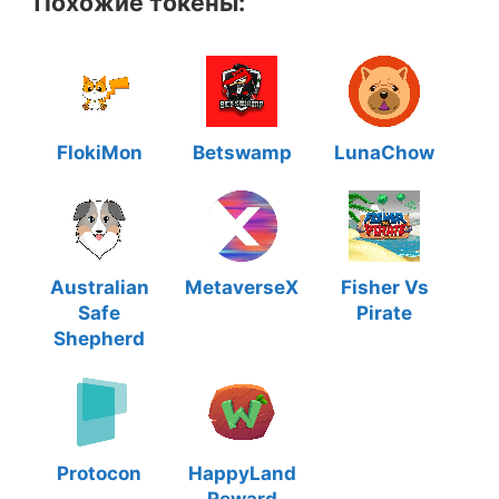
Похожие токены:
FlokiMon
Betswamp
LunaChow
Australian
MetaverseX
Fisher Vs
Safe
Pirate
Shepherd
Protocon
HappyLand