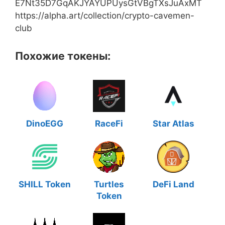
E7Nt35D7GqAKJYAYUPUysGtVBgTXsJuAxMT
https://alpha.art/collection/crypto-cavemen-
club
Похожие токены:
DinoEGG
RaceFi
Star Atlas
SHILL Token
Turtles
DeFi Land
Token