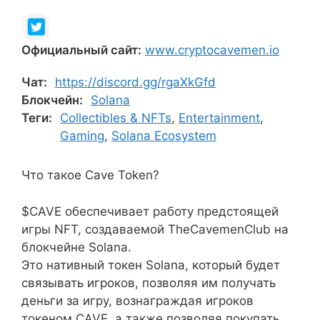
Официальный сайт:
www.cryptocavemen.io
Чат:
https://discord.gg/rgaXkGfd
Блокчейн:
Solana
Теги:
Collectibles & NFTs
,
Entertainment
,
Gaming
,
Solana Ecosystem
Что такое Cave Token?
$CAVE обеспечивает работу предстоящей
игры NFT, создаваемой TheCavemenClub на
блокчейне Solana.
Это нативный токен Solana, который будет
связывать игроков, позволяя им получать
деньги за игру, вознаграждая игроков
токеном CAVE, а также позволяя покупать