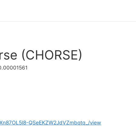
rse (CHORSE)
0.00001561
1EiVfXn87OL5l8-QSeEKZW2JdVZmbqtq_/view