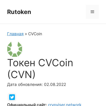
Перейти
к
Rutoken
Меню
содержимому
Главная
»
CVCoin
Токен CVCoin
(CVN)
Дата обновления: 02.08.2022
Официальный сайт:
crypviser.network