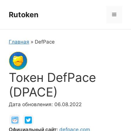
Перейти
к
Rutoken
Меню
содержимому
Главная
»
DefPace
Токен DefPace
(DPACE)
Дата обновления: 06.08.2022
Официальный сайт:
defpace.com