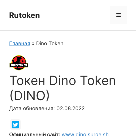
Перейти
к
Rutoken
Меню
содержимому
Главная
»
Dino Token
Токен Dino Token
(DINO)
Дата обновления: 02.08.2022
Официальный сайт:
www.dino.surge.sh