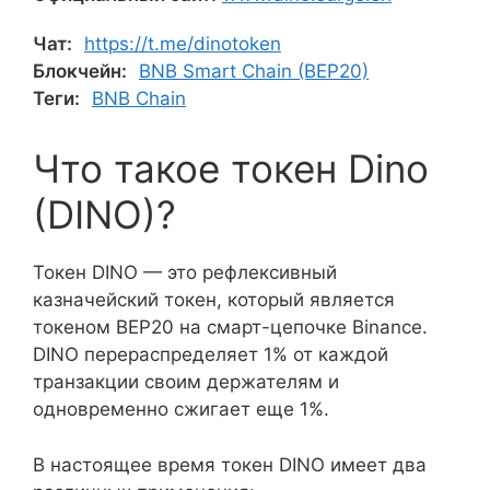
Чат:
https://t.me/dinotoken
Блокчейн:
BNB Smart Chain (BEP20)
Теги:
BNB Chain
Что такое токен Dino
(DINO)?
Токен DINO — это рефлексивный
казначейский токен, который является
токеном BEP20 на смарт-цепочке Binance.
DINO перераспределяет 1% от каждой
транзакции своим держателям и
одновременно сжигает еще 1%.
В настоящее время токен DINO имеет два