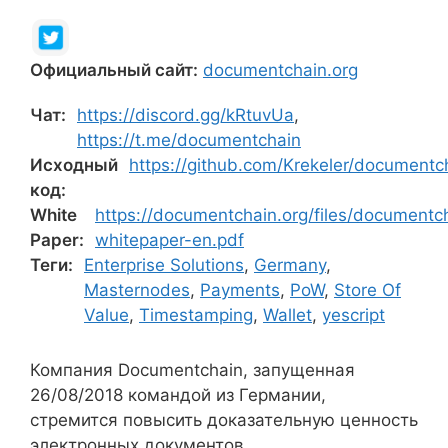
Официальный сайт:
documentchain.org
Чат:
https://discord.gg/kRtuvUa
,
https://t.me/documentchain
Исходный
https://github.com/Krekeler/documentc
код:
White
https://documentchain.org/files/documentc
Paper:
whitepaper-en.pdf
Теги:
Enterprise Solutions
,
Germany
,
Masternodes
,
Payments
,
PoW
,
Store Of
Value
,
Timestamping
,
Wallet
,
yescript
Компания Documentchain, запущенная
26/08/2018 командой из Германии,
стремится повысить доказательную ценность
электронных документов.