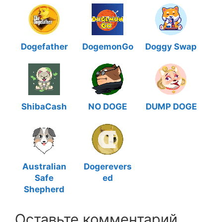
Dogefather
DogemonGo
Doggy Swap
ShibaCash
NO DOGE
DUMP DOGE
Australian
Dogerevers
Safe
ed
Shepherd
Оставьте комментарий