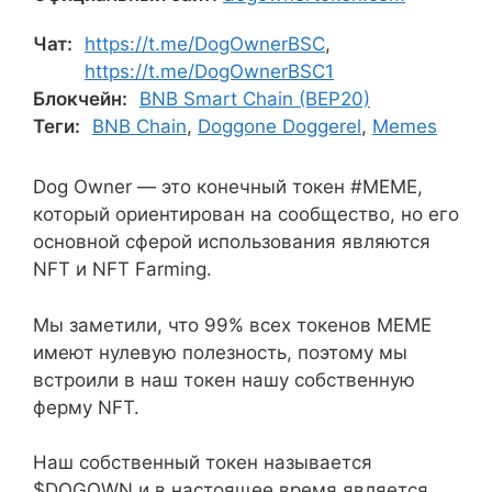
Чат:
https://t.me/DogOwnerBSC
,
https://t.me/DogOwnerBSC1
Блокчейн:
BNB Smart Chain (BEP20)
Теги:
BNB Chain
,
Doggone Doggerel
,
Memes
Dog Owner — это конечный токен #MEME,
который ориентирован на сообщество, но его
основной сферой использования являются
NFT и NFT Farming.
Мы заметили, что 99% всех токенов MEME
имеют нулевую полезность, поэтому мы
встроили в наш токен нашу собственную
ферму NFT.
Наш собственный токен называется
$DOGOWN и в настоящее время является