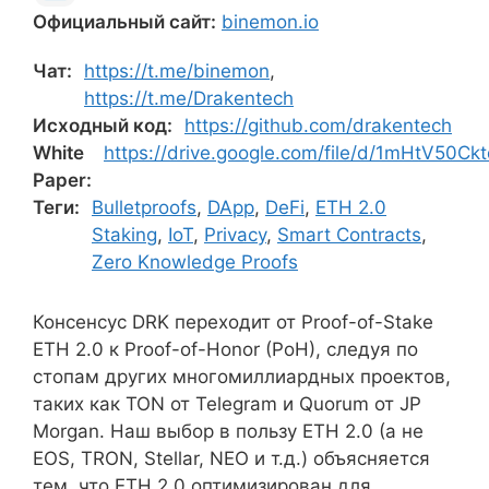
Официальный сайт:
binemon.io
Чат:
https://t.me/binemon
,
https://t.me/Drakentech
Исходный код:
https://github.com/drakentech
White
https://drive.google.com/file/d/1mHtV5
Paper:
Теги:
Bulletproofs
,
DApp
,
DeFi
,
ETH 2.0
Staking
,
IoT
,
Privacy
,
Smart Contracts
,
Zero Knowledge Proofs
Консенсус DRK переходит от Proof-of-Stake
ETH 2.0 к Proof-of-Honor (PoH), следуя по
стопам других многомиллиардных проектов,
таких как TON от Telegram и Quorum от JP
Morgan. Наш выбор в пользу ETH 2.0 (а не
EOS, TRON, Stellar, NEO и т.д.) объясняется
тем, что ETH 2.0 оптимизирован для