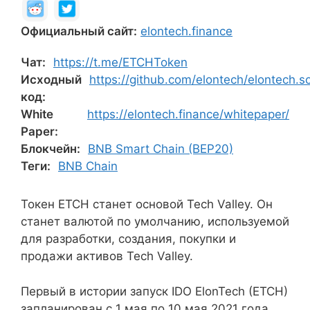
Официальный сайт:
elontech.finance
Чат:
https://t.me/ETCHToken
Исходный
https://github.com/elontech/elontech.so
код:
White
https://elontech.finance/whitepaper/
Paper:
Блокчейн:
BNB Smart Chain (BEP20)
Теги:
BNB Chain
Токен ETCH станет основой Tech Valley. Он
станет валютой по умолчанию, используемой
для разработки, создания, покупки и
продажи активов Tech Valley.
Первый в истории запуск IDO ElonTech (ETCH)
запланирован с 1 мая по 10 мая 2021 года.