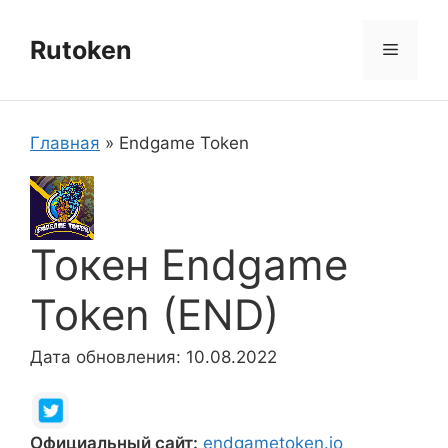
Перейти
к
Rutoken
Меню
содержимому
Главная
»
Endgame Token
Токен Endgame
Token (END)
Дата обновления: 10.08.2022
Официальный сайт:
endgametoken.io