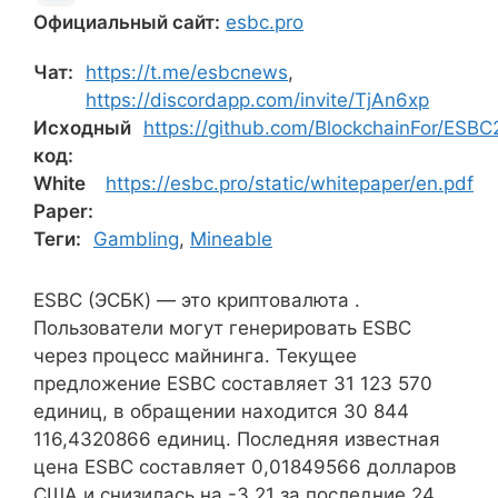
Официальный сайт:
esbc.pro
Чат:
https://t.me/esbcnews
,
https://discordapp.com/invite/TjAn6xp
Исходный
https://github.com/BlockchainFor/ESBC
код:
White
https://esbc.pro/static/whitepaper/en.pdf
Paper:
Теги:
Gambling
,
Mineable
ESBC (ЭСБК) — это криптовалюта .
Пользователи могут генерировать ESBC
через процесс майнинга. Текущее
предложение ESBC составляет 31 123 570
единиц, в обращении находится 30 844
116,4320866 единиц. Последняя известная
цена ESBC составляет 0,01849566 долларов
США и снизилась на -3,21 за последние 24