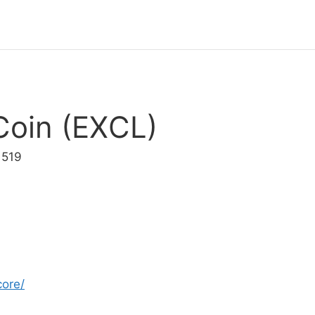
Coin (EXCL)
1519
core/