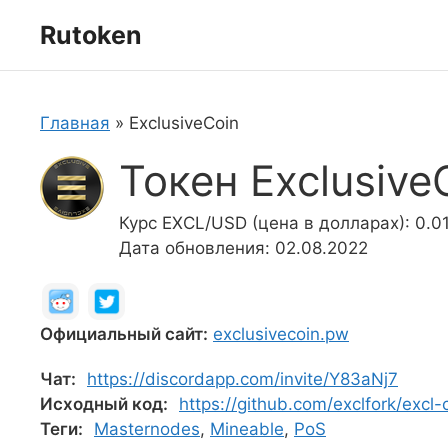
Перейти
Rutoken
к
содержимому
Главная
»
ExclusiveCoin
Токен Exclusive
Курс EXCL/USD (цена в долларах): 0.0
Дата обновления: 02.08.2022
Официальный сайт:
exclusivecoin.pw
Чат:
https://discordapp.com/invite/Y83aNj7
Исходный код:
https://github.com/exclfork/excl-
Теги:
Masternodes
,
Mineable
,
PoS