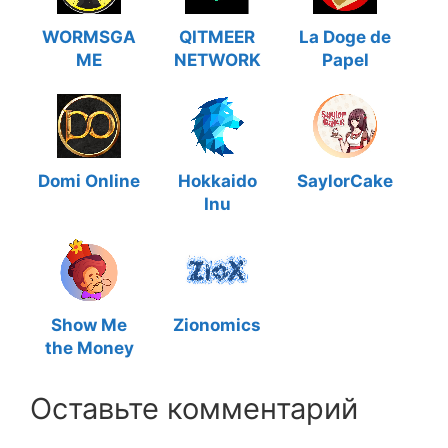
WORMSGA
QITMEER
La Doge de
ME
NETWORK
Papel
Domi Online
Hokkaido
SaylorCake
Inu
Show Me
Zionomics
the Money
Оставьте комментарий