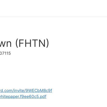
own (FHTN)
07115
ord.com/invite/9WECbM8c9f
/whitepaper.f9ee60c5.pdf