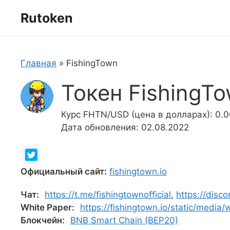
Перейти
Rutoken
к
содержимому
Главная
»
FishingTown
Токен FishingT
Курс FHTN/USD (цена в долларах): 0.0
Дата обновления: 02.08.2022
Официальный сайт:
fishingtown.io
Чат:
https://t.me/fishingtownofficial
,
https://disc
White Paper:
https://fishingtown.io/static/media
Блокчейн:
BNB Smart Chain (BEP20)