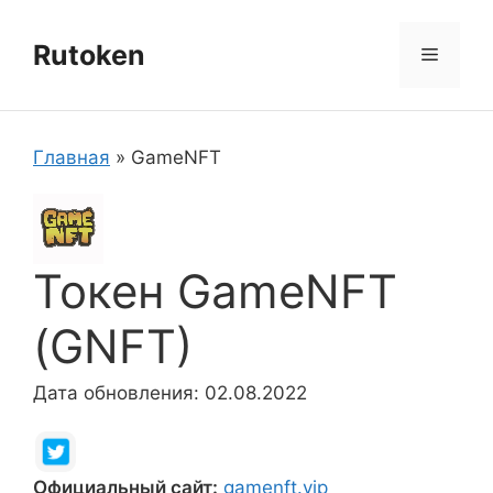
Перейти
к
Rutoken
Меню
содержимому
Главная
»
GameNFT
Токен GameNFT
(GNFT)
Дата обновления: 02.08.2022
Официальный сайт:
gamenft.vip