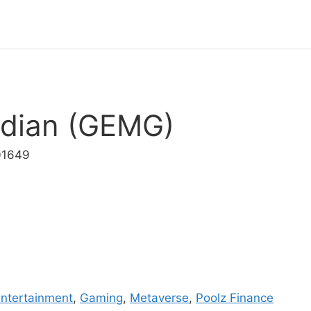
dian (GEMG)
01649
ntertainment
,
Gaming
,
Metaverse
,
Poolz Finance