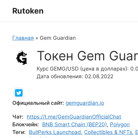
Перейти
Rutoken
к
содержимому
Главная
»
Gem Guardian
Токен Gem Guar
Курс GEMG/USD (цена в долларах): 0.
Дата обновления: 02.08.2022
Официальный сайт:
gemguardian.io
Чат:
https://t.me/GemGuardianOfficialChat
Блокчейн:
BNB Smart Chain (BEP20)
,
Polygon
Теги:
BullPerks Launchpad
,
Collectibles & NFTs
,
E