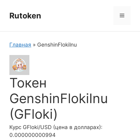
Перейти
к
Rutoken
Меню
содержимому
Главная
»
GenshinFlokiInu
Токен
GenshinFlokiInu
(GFloki)
Курс GFloki/USD (цена в долларах):
0.000000000994