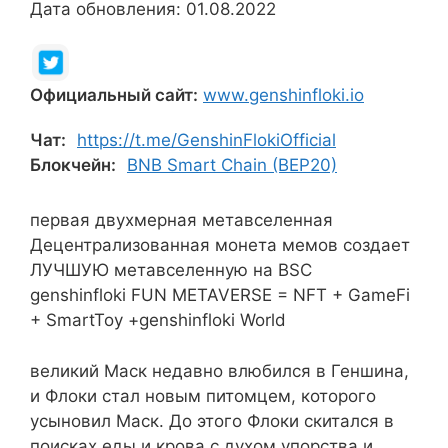
Дата обновления: 01.08.2022
Официальный сайт:
www.genshinfloki.io
Чат:
https://t.me/GenshinFlokiOfficial
Блокчейн:
BNB Smart Chain (BEP20)
первая двухмерная метавселенная
Децентрализованная монета мемов создает
ЛУЧШУЮ метавселенную на BSC
genshinfloki FUN METAVERSE = NFT + GameFi
+ SmartToy +genshinfloki World
великий Маск недавно влюбился в Геншина,
и Флоки стал новым питомцем, которого
усыновил Маск. До этого Флоки скитался в
поисках еды и крова с духом упорства и