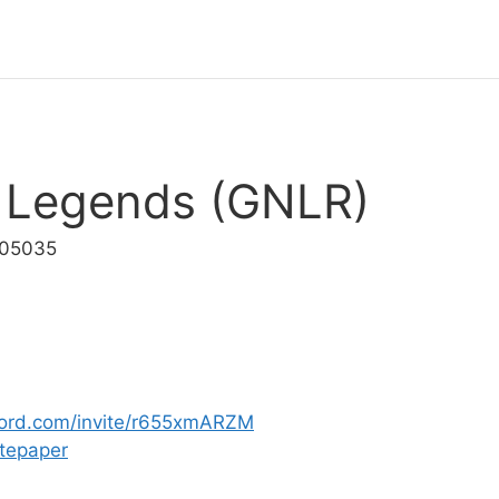
 Legends (GNLR)
005035
scord.com/invite/r655xmARZM
tepaper