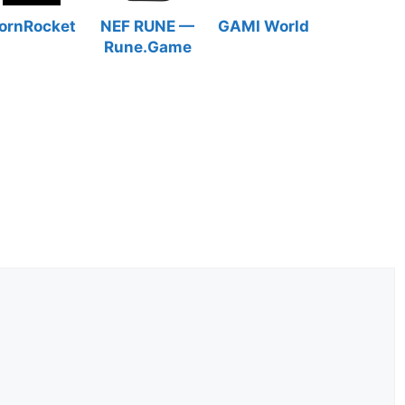
ornRocket
NEF RUNE —
GAMI World
Rune.Game