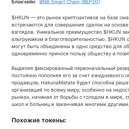
Блокчейн:
BNB Smart Chain (BEP20)
$HKUN — это рынок криптоактивов на базе смар
встречаются для совершения сделок на основе
взглядов. Уникальное преимущество $HKUN за
альтруизмом и благотворительностью. $HKUN сч
могут быть объединены в одно средство для о
одновременно принося пользу обществу и позит
Выделяя фиксированный первоначальный резерв
постоянно пополняя его за счет ежедневного 
продавцов, HakunaMatata будет способна реша
организаций по всему миру, особенно на нед
рынках, начиная от борьбы с голодом в мире,
школ и больниц и заканчивая многими другими
Похожие токены: