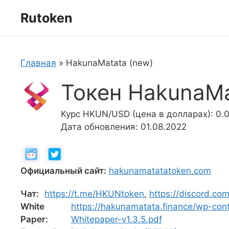
Перейти
Rutoken
к
содержимому
Главная
»
HakunaMatata (new)
Токен HakunaMa
Курс HKUN/USD (цена в долларах): 0
Дата обновления: 01.08.2022
Официальный сайт:
hakunamatatatoken.com
Чат:
https://t.me/HKUNtoken
,
https://discord.co
White
https://hakunamatata.finance/wp-co
Paper:
Whitepaper-v1.3.5.pdf