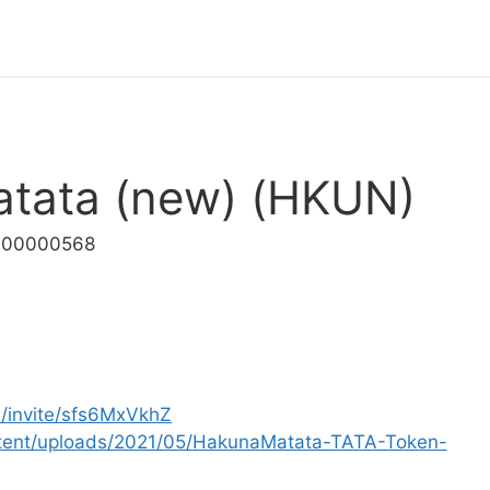
tata (new) (HKUN)
.000000568
m/invite/sfs6MxVkhZ
ntent/uploads/2021/05/HakunaMatata-TATA-Token-