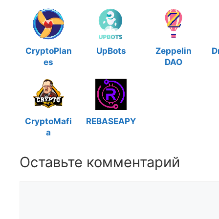
CryptoPlan
UpBots
Zeppelin
D
es
DAO
CryptoMafi
REBASEAPY
a
Оставьте комментарий
Комментарий