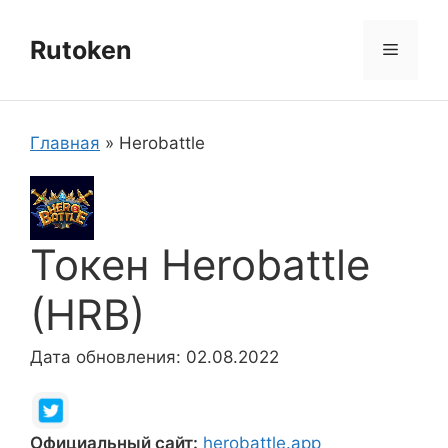
Перейти
к
Rutoken
Меню
содержимому
Главная
»
Herobattle
Токен Herobattle
(HRB)
Дата обновления: 02.08.2022
Официальный сайт:
herobattle.app