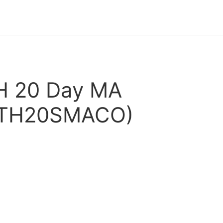
TH 20 Day MA
IETH20SMACO)