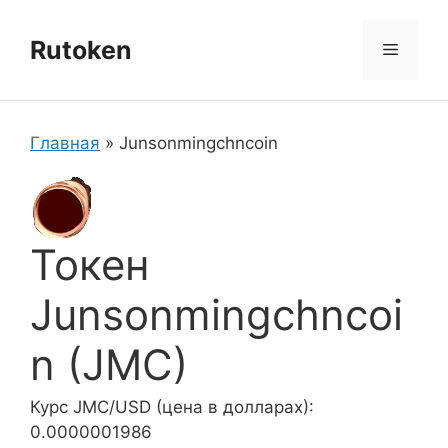
Перейти
к
Rutoken
Меню
содержимому
Главная
»
Junsonmingchncoin
Токен
Junsonmingchncoi
n (JMC)
Курс JMC/USD (цена в долларах):
0.0000001986